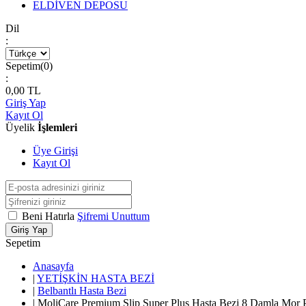
ELDİVEN DEPOSU
Dil
:
Sepetim(
0
)
:
0,00
TL
Giriş Yap
Kayıt Ol
Üyelik
İşlemleri
Üye Girişi
Kayıt Ol
Beni Hatırla
Şifremi Unuttum
Giriş Yap
Sepetim
Anasayfa
|
YETİŞKİN HASTA BEZİ
|
Belbantlı Hasta Bezi
|
MoliCare Premium Slip Super Plus Hasta Bezi 8 Damla Mor Pa