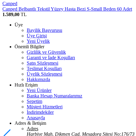
Canped
Canped Belbantlı Tekstil Yüzey Hasta Bezi S-Small Beden 60 Adet
1.589,00
TL
Üye
Bayilik Başvurusu
Üye Girişi
Yeni Üyelik
Önemli Bilgiler
Gizlilik ve Güvenlik
Garanti ve İade Koşulları
Satış Sözleşmesi
Teslimat Koşulları
Üyelik Sözleşmesi
Hakkımızda
Hızlı Erişim
Yeni Ürünler
Banka Hesap Numaralarımız
Sepetim
Müşteri Hizmetleri
İndirimdekiler
Anasayfa
Adres & İletişim
Adres
Harbiye Mah. Dikmen Cad. Mesadora Sitesi No:176/73