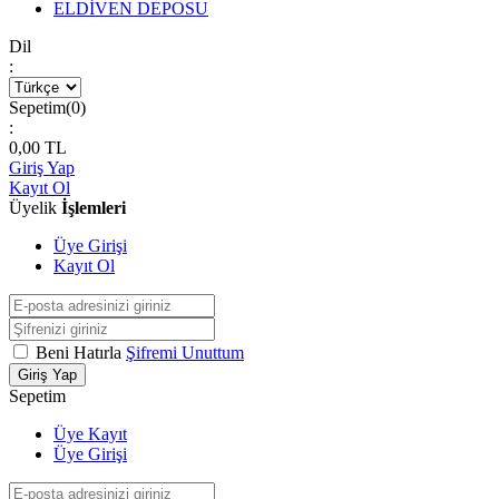
ELDİVEN DEPOSU
Dil
:
Sepetim(
0
)
:
0,00
TL
Giriş Yap
Kayıt Ol
Üyelik
İşlemleri
Üye Girişi
Kayıt Ol
Beni Hatırla
Şifremi Unuttum
Giriş Yap
Sepetim
Üye Kayıt
Üye Girişi