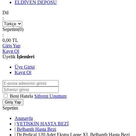
ELDİVEN DEPOSU
Dil
:
Sepetim(
0
)
:
0,00
TL
Giriş Yap
Kayıt Ol
Üyelik
İşlemleri
Üye Girişi
Kayıt Ol
Beni Hatırla
Şifremi Unuttum
Giriş Yap
Sepetim
Anasayfa
|
YETİŞKİN HASTA BEZİ
|
Belbantlı Hasta Bezi
|
Dr.Pedical 120 Adet Ekstra Large XL Belbantlı Hasta Bezi