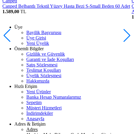
Canped
Canped Belbantlı Tekstil Yüzey Hasta Bezi S-Small Beden 60 Adet
C
1.589,00
TL
A
1
Üye
Bayilik Başvurusu
Üye Girişi
Yeni Üyelik
Önemli Bilgiler
Gizlilik ve Güvenlik
Garanti ve İade Koşulları
Satış Sözleşmesi
Teslimat Koşulları
Üyelik Sözleşmesi
Hakkımızda
Hızlı Erişim
Yeni Ürünler
Banka Hesap Numaralarımız
Sepetim
Müşteri Hizmetleri
İndirimdekiler
Anasayfa
Adres & İletişim
Adres