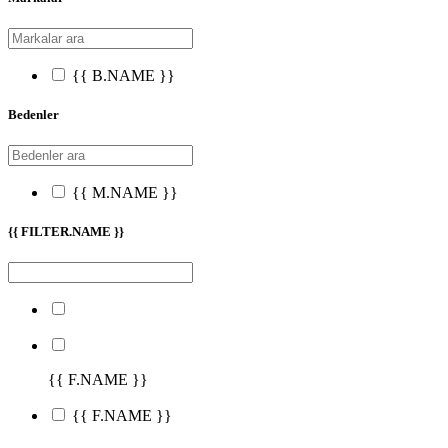
{{ B.NAME }}
Bedenler
{{ M.NAME }}
{{ FILTER.NAME }}
{{ F.NAME }}
{{ F.NAME }}