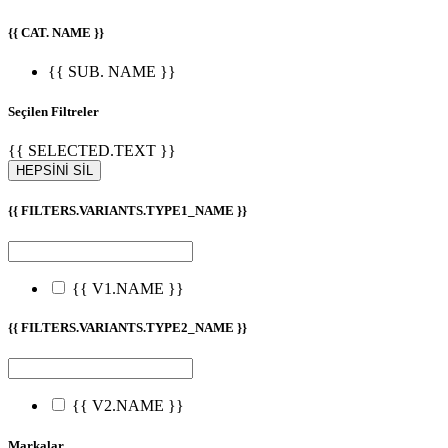
{{ CAT. NAME }}
{{ SUB. NAME }}
Seçilen Filtreler
{{ SELECTED.TEXT }}
HEPSİNİ SİL
{{ FILTERS.VARIANTS.TYPE1_NAME }}
{{ V1.NAME }}
{{ FILTERS.VARIANTS.TYPE2_NAME }}
{{ V2.NAME }}
Markalar