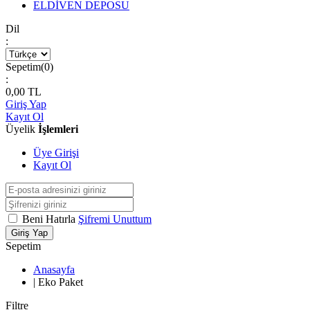
ELDİVEN DEPOSU
Dil
:
Sepetim(
0
)
:
0,00
TL
Giriş Yap
Kayıt Ol
Üyelik
İşlemleri
Üye Girişi
Kayıt Ol
Beni Hatırla
Şifremi Unuttum
Giriş Yap
Sepetim
Anasayfa
|
Eko Paket
Filtre