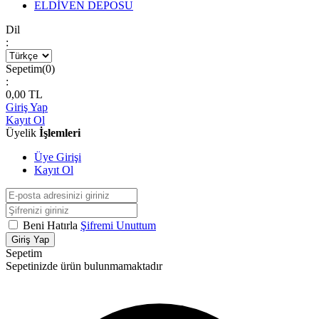
ELDİVEN DEPOSU
Dil
:
Sepetim(
0
)
:
0,00
TL
Giriş Yap
Kayıt Ol
Üyelik
İşlemleri
Üye Girişi
Kayıt Ol
Beni Hatırla
Şifremi Unuttum
Giriş Yap
Sepetim
Sepetinizde ürün bulunmamaktadır