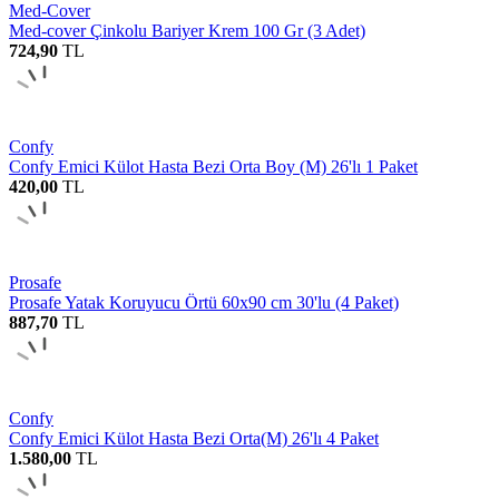
Med-Cover
Med-cover Çinkolu Bariyer Krem 100 Gr (3 Adet)
724,90
TL
Confy
Confy Emici Külot Hasta Bezi Orta Boy (M) 26'lı 1 Paket
420,00
TL
Prosafe
Prosafe Yatak Koruyucu Örtü 60x90 cm 30'lu (4 Paket)
887,70
TL
Confy
Confy Emici Külot Hasta Bezi Orta(M) 26'lı 4 Paket
1.580,00
TL