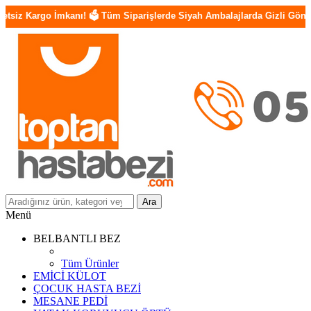
mkanı! 🗳️ Tüm Siparişlerde Siyah Ambalajlarda Gizli Gönderim 🔒 Güven
Ara
Menü
BELBANTLI BEZ
Tüm Ürünler
EMİCİ KÜLOT
ÇOCUK HASTA BEZİ
MESANE PEDİ