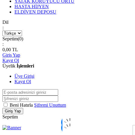
YATAK KORUYUCU ÖRTÜ
HASTA HİJYEN
ELDİVEN DEPOSU
Dil
:
Sepetim(
0
)
:
0,00
TL
Giriş Yap
Kayıt Ol
Üyelik
İşlemleri
Üye Girişi
Kayıt Ol
Beni Hatırla
Şifremi Unuttum
Giriş Yap
Sepetim