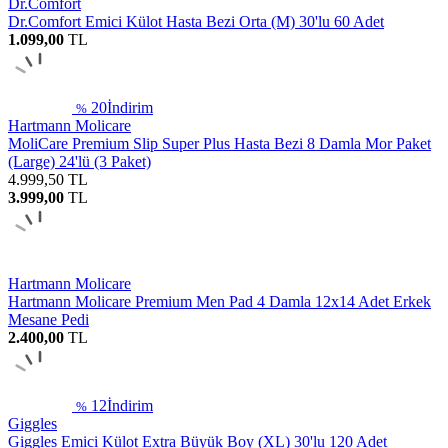
Dr.Comfort
Dr.Comfort Emici Külot Hasta Bezi Orta (M) 30'lu 60 Adet
1.099,00
TL
20
İndirim
%
Hartmann Molicare
MoliCare Premium Slip Super Plus Hasta Bezi 8 Damla Mor Paket
(Large) 24'lü (3 Paket)
4.999,50
TL
3.999,00
TL
Hartmann Molicare
Hartmann Molicare Premium Men Pad 4 Damla 12x14 Adet Erkek
Mesane Pedi
2.400,00
TL
12
İndirim
%
Giggles
Giggles Emici Külot Extra Büyük Boy (XL) 30'lu 120 Adet