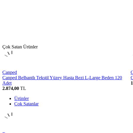
Çok Satan Ürünler
Canped
Canped Belbantlı Tekstil Yüzey Hasta Bezi L-Large Beden 120
C
Adet
1
2.874,00
TL
Ürünler
Çok Satanlar