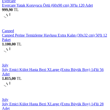
Evercare
Evercare Yatak Koruyucu Örtü (60x90 cm) 30'lu 120 Adet
999,90
TL
Canped
Canped Perine Temizleme Havlusu Extra Kalın (30x32 cm) 50'li 12
Paket
1.100,00
TL
Joly
Joly Emici Külot Hasta Bezi XLarge (Extra Büyük Boy) 14'lü 56
Adet
1.815,00
TL
Joly
Joly Emici Külot Hasta Bezi XLarge (Extra Büyük Boy) 14'lü 28
Adet