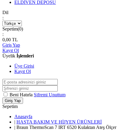
ELDİVEN DEPOSU
Dil
:
Sepetim(
0
)
:
0,00
TL
Giriş Yap
Kayıt Ol
Üyelik
İşlemleri
Üye Girişi
Kayıt Ol
Beni Hatırla
Şifremi Unuttum
Giriş Yap
Sepetim
Anasayfa
|
HASTA BAKIM VE HİJYEN ÜRÜNLERİ
|
Braun ThermoScan 7 IRT 6520 Kulaktan Ateş Ölçer