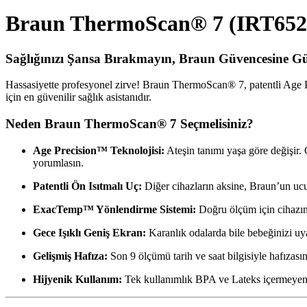
Braun ThermoScan® 7 (IRT6520
Sağlığınızı Şansa Bırakmayın, Braun Güvencesine G
Hassasiyette profesyonel zirve! Braun ThermoScan® 7, patentli Age Pre
için en güvenilir sağlık asistanıdır.
Neden Braun ThermoScan® 7 Seçmelisiniz?
Age Precision™ Teknolojisi:
Ateşin tanımı yaşa göre değişir. 
yorumlasın.
Patentli Ön Isıtmalı Uç:
Diğer cihazların aksine, Braun’un ucu 
ExacTemp™ Yönlendirme Sistemi:
Doğru ölçüm için cihazın 
Gece Işıklı Geniş Ekran:
Karanlık odalarda bile bebeğinizi 
Gelişmiş Hafıza:
Son 9 ölçümü tarih ve saat bilgisiyle hafızasın
Hijyenik Kullanım:
Tek kullanımlık BPA ve Lateks içermeyen le