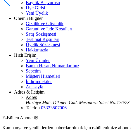
Bayilik Başvurusu
Üye Girişi
Yeni Üyelik
Önemli Bilgiler
Gizlilik ve Güvenlik
Garanti ve İade Koşulları
Satış Sözleşmesi
Teslimat Koşulları
Üyelik Sözleşmesi
Hakkımızda
Hızlı Erişim
Yeni Ürünler
Banka Hesap Numaralarımız
Sepetim
Müşteri Hizmetleri
İndirimdekiler
Anasayfa
Adres & İletişim
Adres
Harbiye Mah. Dikmen Cad. Mesadora Sitesi No:176/73
Telefon
05323507006
E-Bülten Aboneliği
Kampanya ve yeniliklerden haberdar olmak için e-bültenimize abone 