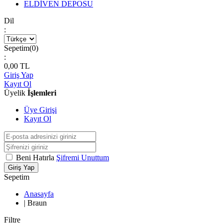
ELDİVEN DEPOSU
Dil
:
Sepetim(
0
)
:
0,00
TL
Giriş Yap
Kayıt Ol
Üyelik
İşlemleri
Üye Girişi
Kayıt Ol
Beni Hatırla
Şifremi Unuttum
Giriş Yap
Sepetim
Anasayfa
|
Braun
Filtre