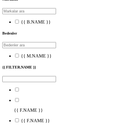
{{ B.NAME }}
Bedenler
{{ M.NAME }}
{{ FILTER.NAME }}
{{ F.NAME }}
{{ F.NAME }}