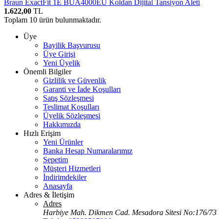
Braun ExactFit 1E BUA4000EU Koldan Dijital Tansiyon Aleti
1.622,00
TL
Toplam
10
ürün bulunmaktadır.
Üye
Bayilik Başvurusu
Üye Girişi
Yeni Üyelik
Önemli Bilgiler
Gizlilik ve Güvenlik
Garanti ve İade Koşulları
Satış Sözleşmesi
Teslimat Koşulları
Üyelik Sözleşmesi
Hakkımızda
Hızlı Erişim
Yeni Ürünler
Banka Hesap Numaralarımız
Sepetim
Müşteri Hizmetleri
İndirimdekiler
Anasayfa
Adres & İletişim
Adres
Harbiye Mah. Dikmen Cad. Mesadora Sitesi No:176/73