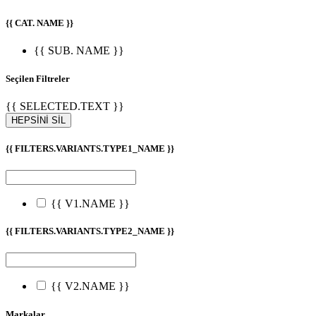
{{ CAT. NAME }}
{{ SUB. NAME }}
Seçilen Filtreler
{{ SELECTED.TEXT }}
HEPSİNİ SİL
{{ FILTERS.VARIANTS.TYPE1_NAME }}
{{ V1.NAME }}
{{ FILTERS.VARIANTS.TYPE2_NAME }}
{{ V2.NAME }}
Markalar