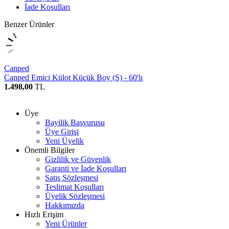
İade Koşulları
Benzer Ürünler
Canped
Canped Emici Külot Küçük Boy (S) - 60'lı
1.498,00
TL
Üye
Bayilik Başvurusu
Üye Girişi
Yeni Üyelik
Önemli Bilgiler
Gizlilik ve Güvenlik
Garanti ve İade Koşulları
Satış Sözleşmesi
Teslimat Koşulları
Üyelik Sözleşmesi
Hakkımızda
Hızlı Erişim
Yeni Ürünler