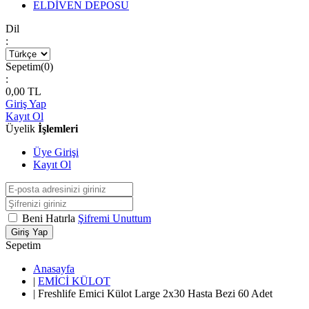
ELDİVEN DEPOSU
Dil
:
Sepetim(
0
)
:
0,00
TL
Giriş Yap
Kayıt Ol
Üyelik
İşlemleri
Üye Girişi
Kayıt Ol
Beni Hatırla
Şifremi Unuttum
Giriş Yap
Sepetim
Anasayfa
|
EMİCİ KÜLOT
|
Freshlife Emici Külot Large 2x30 Hasta Bezi 60 Adet