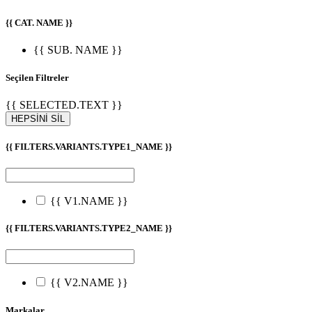
{{ CAT. NAME }}
{{ SUB. NAME }}
Seçilen Filtreler
{{ SELECTED.TEXT }}
HEPSİNİ SİL
{{ FILTERS.VARIANTS.TYPE1_NAME }}
{{ V1.NAME }}
{{ FILTERS.VARIANTS.TYPE2_NAME }}
{{ V2.NAME }}
Markalar