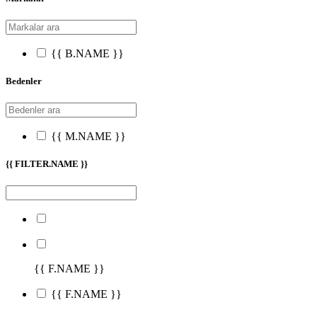
{{ B.NAME }}
Bedenler
{{ M.NAME }}
{{ FILTER.NAME }}
{{ F.NAME }}
{{ F.NAME }}