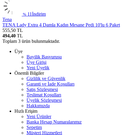
11
İndirim
%
Tena
TENA Lady Extra 4 Damla Kadın Mesane Pedi 10'lu 6 Paket
555,50
TL
494,40
TL
Toplam
3
ürün bulunmaktadır.
Üye
Bayilik Başvurusu
Üye Girişi
Yeni Üyelik
Önemli Bilgiler
Gizlilik ve Güvenlik
Garanti ve İade Koşulları
Satış Sözleşmesi
Teslimat Koşulları
Üyelik Sözleşmesi
Hakkımızda
Hızlı Erişim
Yeni Ürünler
Banka Hesap Numaralarımız
Sepetim
Müşteri Hizmetleri