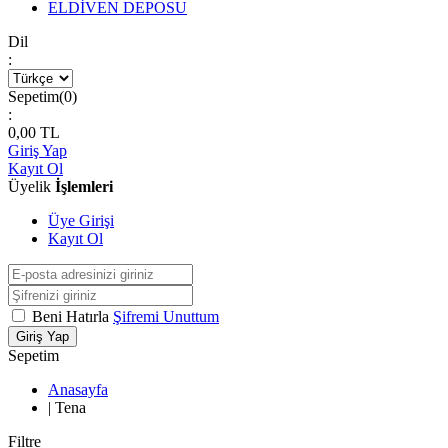
ELDİVEN DEPOSU
Dil
:
Sepetim(
0
)
:
0,00
TL
Giriş Yap
Kayıt Ol
Üyelik
İşlemleri
Üye Girişi
Kayıt Ol
Beni Hatırla
Şifremi Unuttum
Giriş Yap
Sepetim
Anasayfa
|
Tena
Filtre