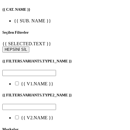
{{ CAT. NAME }}
{{ SUB. NAME }}
Seçilen Filtreler
{{ SELECTED.TEXT }}
HEPSİNİ SİL
{{ FILTERS.VARIANTS.TYPE1_NAME }}
{{ V1.NAME }}
{{ FILTERS.VARIANTS.TYPE2_NAME }}
{{ V2.NAME }}
Markalar