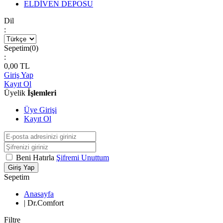
ELDİVEN DEPOSU
Dil
:
Sepetim(
0
)
:
0,00
TL
Giriş Yap
Kayıt Ol
Üyelik
İşlemleri
Üye Girişi
Kayıt Ol
Beni Hatırla
Şifremi Unuttum
Giriş Yap
Sepetim
Anasayfa
|
Dr.Comfort
Filtre