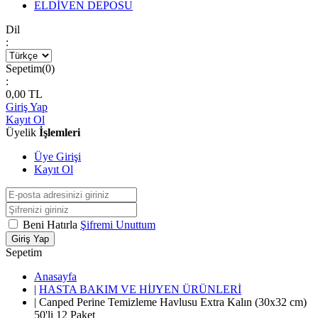
ELDİVEN DEPOSU
Dil
:
Sepetim(
0
)
:
0,00
TL
Giriş Yap
Kayıt Ol
Üyelik
İşlemleri
Üye Girişi
Kayıt Ol
Beni Hatırla
Şifremi Unuttum
Giriş Yap
Sepetim
Anasayfa
|
HASTA BAKIM VE HİJYEN ÜRÜNLERİ
|
Canped Perine Temizleme Havlusu Extra Kalın (30x32 cm)
50'li 12 Paket