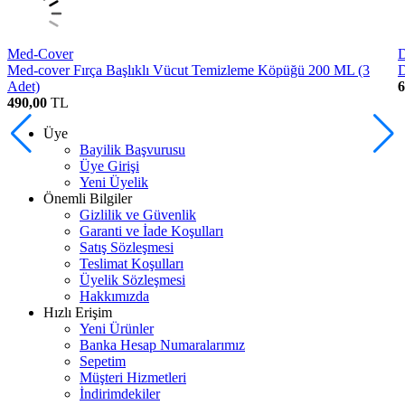
Med-Cover
D
Med-cover Fırça Başlıklı Vücut Temizleme Köpüğü 200 ML (3
D
Adet)
6
490,00
TL
Üye
Bayilik Başvurusu
Üye Girişi
Yeni Üyelik
Önemli Bilgiler
Gizlilik ve Güvenlik
Garanti ve İade Koşulları
Satış Sözleşmesi
Teslimat Koşulları
Üyelik Sözleşmesi
Hakkımızda
Hızlı Erişim
Yeni Ürünler
Banka Hesap Numaralarımız
Sepetim
Müşteri Hizmetleri
İndirimdekiler