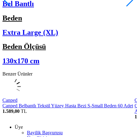
Bel Bantlı
Beden
Extra Large (XL)
Beden Ölçüsü
130x170 cm
Benzer Ürünler
Canped
Canped Belbantlı Tekstil Yüzey Hasta Bezi S-Small Beden 60 Adet
C
1.589,00
TL
A
1
Üye
Bayilik Başvurusu