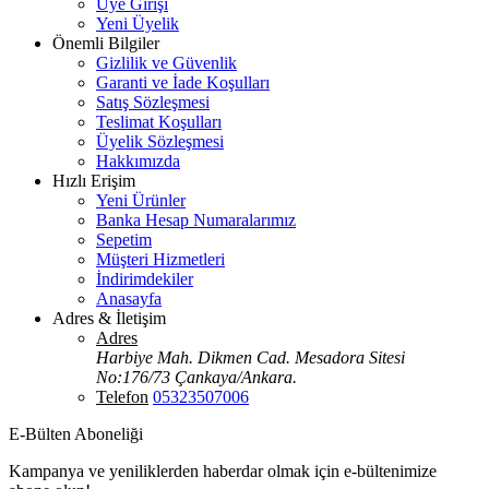
Üye Girişi
Yeni Üyelik
Önemli Bilgiler
Gizlilik ve Güvenlik
Garanti ve İade Koşulları
Satış Sözleşmesi
Teslimat Koşulları
Üyelik Sözleşmesi
Hakkımızda
Hızlı Erişim
Yeni Ürünler
Banka Hesap Numaralarımız
Sepetim
Müşteri Hizmetleri
İndirimdekiler
Anasayfa
Adres & İletişim
Adres
Harbiye Mah. Dikmen Cad. Mesadora Sitesi
No:176/73 Çankaya/Ankara.
Telefon
05323507006
E-Bülten Aboneliği
Kampanya ve yeniliklerden haberdar olmak için e-bültenimize