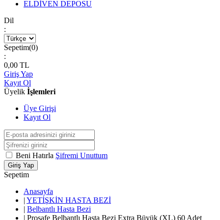
ELDİVEN DEPOSU
Dil
:
Sepetim(
0
)
:
0,00
TL
Giriş Yap
Kayıt Ol
Üyelik
İşlemleri
Üye Girişi
Kayıt Ol
Beni Hatırla
Şifremi Unuttum
Giriş Yap
Sepetim
Anasayfa
|
YETİŞKİN HASTA BEZİ
|
Belbantlı Hasta Bezi
|
Prosafe Belbantlı Hasta Bezi Extra Büyük (XL) 60 Adet