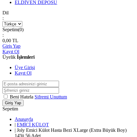
ELDİVEN DEPOSU
Dil
:
Sepetim(
0
)
:
0,00
TL
Giriş Yap
Kayıt Ol
Üyelik
İşlemleri
Üye Girişi
Kayıt Ol
Beni Hatırla
Şifremi Unuttum
Giriş Yap
Sepetim
Anasayfa
|
EMİCİ KÜLOT
|
Joly Emici Külot Hasta Bezi XLarge (Extra Büyük Boy)
14'lü 56 Adet