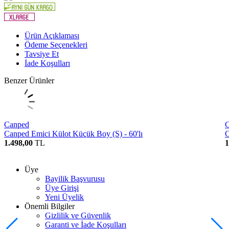
Ürün Açıklaması
Ödeme Seçenekleri
Tavsiye Et
İade Koşulları
Benzer Ürünler
Canped
Canped Emici Külot Küçük Boy (S) - 60'lı
C
1.498,00
TL
1
Üye
Bayilik Başvurusu
Üye Girişi
Yeni Üyelik
Önemli Bilgiler
Gizlilik ve Güvenlik
Garanti ve İade Koşulları