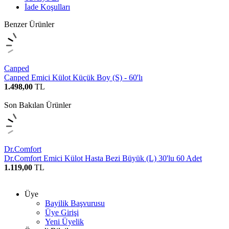
İade Koşulları
Benzer Ürünler
Canped
Canped Emici Külot Küçük Boy (S) - 60'lı
1.498,00
TL
Son Bakılan Ürünler
Dr.Comfort
Dr.Comfort Emici Külot Hasta Bezi Büyük (L) 30'lu 60 Adet
1.119,00
TL
Üye
Bayilik Başvurusu
Üye Girişi
Yeni Üyelik