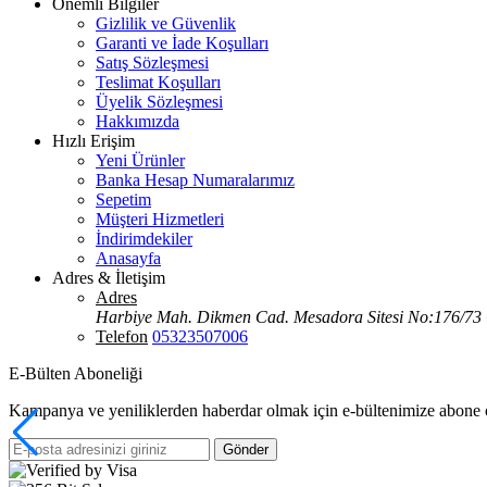
Önemli Bilgiler
Gizlilik ve Güvenlik
Garanti ve İade Koşulları
Satış Sözleşmesi
Teslimat Koşulları
Üyelik Sözleşmesi
Hakkımızda
Hızlı Erişim
Yeni Ürünler
Banka Hesap Numaralarımız
Sepetim
Müşteri Hizmetleri
İndirimdekiler
Anasayfa
Adres & İletişim
Adres
Harbiye Mah. Dikmen Cad. Mesadora Sitesi No:176/73
Telefon
05323507006
E-Bülten Aboneliği
Kampanya ve yeniliklerden haberdar olmak için e-bültenimize abone 
Gönder