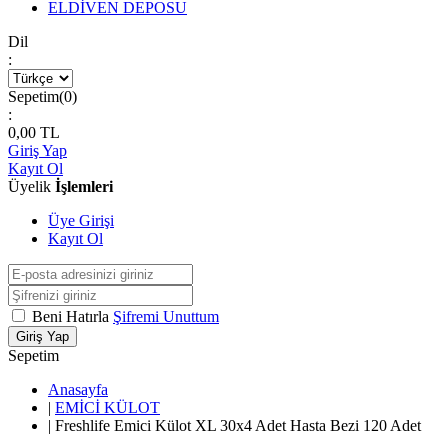
ELDİVEN DEPOSU
Dil
:
Sepetim(
0
)
:
0,00
TL
Giriş Yap
Kayıt Ol
Üyelik
İşlemleri
Üye Girişi
Kayıt Ol
Beni Hatırla
Şifremi Unuttum
Giriş Yap
Sepetim
Anasayfa
|
EMİCİ KÜLOT
|
Freshlife Emici Külot XL 30x4 Adet Hasta Bezi 120 Adet