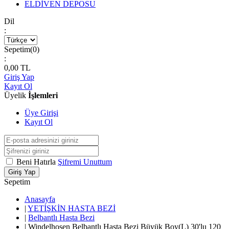
ELDİVEN DEPOSU
Dil
:
Sepetim(
0
)
:
0,00
TL
Giriş Yap
Kayıt Ol
Üyelik
İşlemleri
Üye Girişi
Kayıt Ol
Beni Hatırla
Şifremi Unuttum
Giriş Yap
Sepetim
Anasayfa
|
YETİŞKİN HASTA BEZİ
|
Belbantlı Hasta Bezi
|
Windelhosen Belbantlı Hasta Bezi Büyük Boy(L) 30'lu 120