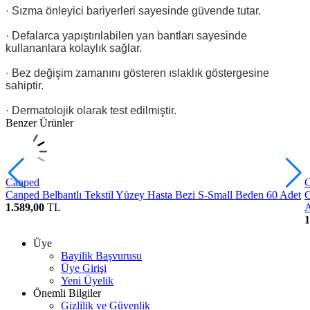
· Sızma önleyici bariyerleri sayesinde güvende tutar.
· Defalarca yapıştırılabilen yan bantları sayesinde
kullananlara kolaylık sağlar.
· Bez değişim zamanını gösteren ıslaklık göstergesine
sahiptir.
· Dermatolojik olarak test edilmiştir.
Benzer Ürünler
Canped
Canped Belbantlı Tekstil Yüzey Hasta Bezi S-Small Beden 60 Adet
C
1.589,00
TL
A
1
Üye
Bayilik Başvurusu
Üye Girişi
Yeni Üyelik
Önemli Bilgiler
Gizlilik ve Güvenlik