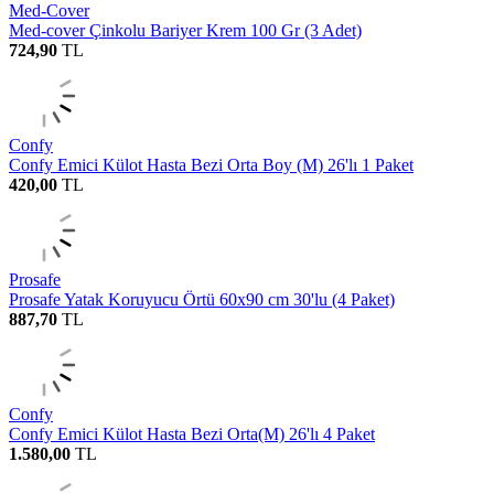
Med-Cover
Med-cover Çinkolu Bariyer Krem 100 Gr (3 Adet)
724,90
TL
Confy
Confy Emici Külot Hasta Bezi Orta Boy (M) 26'lı 1 Paket
420,00
TL
Prosafe
Prosafe Yatak Koruyucu Örtü 60x90 cm 30'lu (4 Paket)
887,70
TL
Confy
Confy Emici Külot Hasta Bezi Orta(M) 26'lı 4 Paket
1.580,00
TL