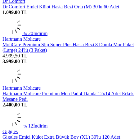
Dr.Comfort
Dr.Comfort Emici Külot Hasta Bezi Orta (M) 30'lu 60 Adet
1.099,00
TL
20
İndirim
%
Hartmann Molicare
MoliCare Premium Slip Super Plus Hasta Bezi 8 Damla Mor Paket
(Large) 24'lü (3 Paket)
4.999,50
TL
3.999,00
TL
Hartmann Molicare
Hartmann Molicare Premium Men Pad 4 Damla 12x14 Adet Erkek
Mesane Pedi
2.400,00
TL
12
İndirim
%
Giggles
Giggles Emici Külot Extra Büyük Boy (XL) 30'lu 120 Adet