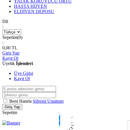
YATAK KORUYUCU ÖRTÜ
HASTA HİJYEN
ELDİVEN DEPOSU
Dil
:
Sepetim(
0
)
:
0,00
TL
Giriş Yap
Kayıt Ol
Üyelik
İşlemleri
Üye Girişi
Kayıt Ol
Beni Hatırla
Şifremi Unuttum
Giriş Yap
Sepetim