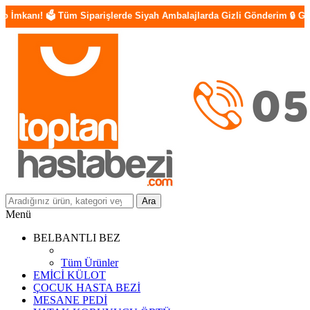
Tüm Siparişlerde Siyah Ambalajlarda Gizli Gönderim 🔒 Güvenilir Ödeme 
Ara
Menü
BELBANTLI BEZ
Tüm Ürünler
EMİCİ KÜLOT
ÇOCUK HASTA BEZİ
MESANE PEDİ