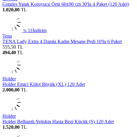
Giggles Yatak Koruyucu Örtü 60x90 cm 30'lu 4 Paket (120 Adet)
1.020,00
TL
11
İndirim
%
Tena
TENA Lady Extra 4 Damla Kadın Mesane Pedi 10'lu 6 Paket
555,50
TL
494,40
TL
Holder
Holder Emici Külot Büyük (XL) 120 Adet
2.000,00
TL
Holder
Holder Belbantlı Yetişkin Hasta Bezi Küçük (S) 120 Adet
1.520,00
TL