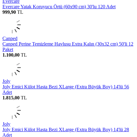
Evercare
Evercare Yatak Koruyucu Örtü (60x90 cm) 30'lu 120 Adet
999,90
TL
Canped
Canped Perine Temizleme Havlusu Extra Kalın (30x32 cm) 50'li 12
Paket
1.100,00
TL
Joly
Joly Emici Külot Hasta Bezi XLarge (Extra Büyük Boy) 14'lü 56
Adet
1.815,00
TL
Joly
Joly Emici Külot Hasta Bezi XLarge (Extra Büyük Boy) 14'lü 28
Adet