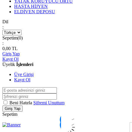
YATAK KORUYUCU ÖRTÜ
HASTA HİJYEN
ELDİVEN DEPOSU
Dil
:
Sepetim(
0
)
:
0,00
TL
Giriş Yap
Kayıt Ol
Üyelik
İşlemleri
Üye Girişi
Kayıt Ol
Beni Hatırla
Şifremi Unuttum
Giriş Yap
Sepetim