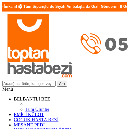
Tüm Siparişlerde Siyah Ambalajlarda Gizli Gönderim 🔒 Güvenilir Ödeme 
Ara
Menü
BELBANTLI BEZ
Tüm Ürünler
EMİCİ KÜLOT
ÇOCUK HASTA BEZİ
MESANE PEDİ