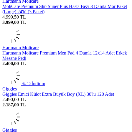
Hartmann Molicare
MoliCare Premium Slip Super Plus Hasta Bezi 8 Damla Mor Paket
(Large) 24'lü (3 Paket)
4.999,50
TL
3.999,00
TL
Hartmann Molicare
Hartmann Molicare Premium Men Pad 4 Damla 12x14 Adet Erkek
Mesane Pedi
2.400,00
TL
12
İndirim
%
Giggles
Giggles Emici Külot Extra Büyük Boy (XL) 30'lu 120 Adet
2.490,00
TL
2.187,00
TL
Giggles