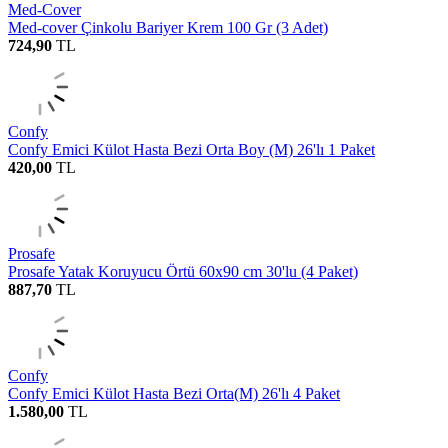
Med-Cover
Med-cover Çinkolu Bariyer Krem 100 Gr (3 Adet)
724,90
TL
Confy
Confy Emici Külot Hasta Bezi Orta Boy (M) 26'lı 1 Paket
420,00
TL
Prosafe
Prosafe Yatak Koruyucu Örtü 60x90 cm 30'lu (4 Paket)
887,70
TL
Confy
Confy Emici Külot Hasta Bezi Orta(M) 26'lı 4 Paket
1.580,00
TL