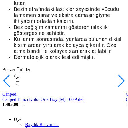
tutar.
Bezin etrafındaki lastikler sayesinde vücudu
tamamen sarar ve ekstra çamaşır giyme
ihtiyacını ortadan kaldırır.
Bez değişim zamanını gösteren ıslaklık
göstergesine sahiptir.
Kullanım sonrasında, yanlarda bulunan dikişli
kısımlardan yırtılarak kolayca çıkarılır. Özel
atma bandı ile kolayca sarılarak atılabilir.
Dermatolojik olarak test edilmiştir.
Benzer Ürünler
Canped
Canped Emici Külot Orta Boy (M) - 60 Adet
C
1.495,00
TL
1
Üye
Bayilik Başvurusu