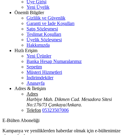
Üye Girişi
Yeni Üyelik
Önemli Bilgiler
Gizlilik ve Güvenlik
Garanti ve İade Koşulları
Satış Sözleşmesi
Teslimat Koşulları
Üyelik Sözleşmesi
Hakkımızda
Hızlı Erişim
Yeni Ürünler
Banka Hesap Numaralarımız
Sepetim
Müşteri Hizmetleri
İndirimdekiler
Anasayfa
Adres & İletişim
Adres
Harbiye Mah. Dikmen Cad. Mesadora Sitesi
No:176/73 Çankaya/Ankara.
Telefon
05323507006
E-Bülten Aboneliği
Kampanya ve yeniliklerden haberdar olmak için e-bültenimize