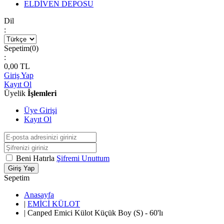
ELDİVEN DEPOSU
Dil
:
Sepetim(
0
)
:
0,00
TL
Giriş Yap
Kayıt Ol
Üyelik
İşlemleri
Üye Girişi
Kayıt Ol
Beni Hatırla
Şifremi Unuttum
Giriş Yap
Sepetim
Anasayfa
|
EMİCİ KÜLOT
|
Canped Emici Külot Küçük Boy (S) - 60'lı