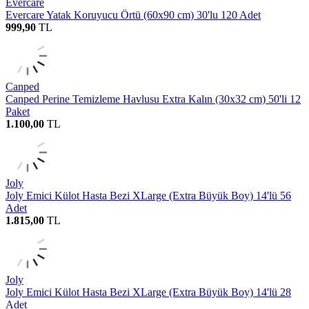
Evercare
Evercare Yatak Koruyucu Örtü (60x90 cm) 30'lu 120 Adet
999,90
TL
Canped
Canped Perine Temizleme Havlusu Extra Kalın (30x32 cm) 50'li 12
Paket
1.100,00
TL
Joly
Joly Emici Külot Hasta Bezi XLarge (Extra Büyük Boy) 14'lü 56
Adet
1.815,00
TL
Joly
Joly Emici Külot Hasta Bezi XLarge (Extra Büyük Boy) 14'lü 28
Adet