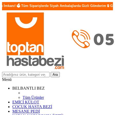
 Tüm Siparişlerde Siyah Ambalajlarda Gizli Gönderim 🔒 Güvenilir Ödeme 
Ara
Menü
BELBANTLI BEZ
Tüm Ürünler
EMİCİ KÜLOT
ÇOCUK HASTA BEZİ
MESANE PEDİ