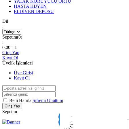
YATAK KORUYUCU ÖRTÜ
HASTA HİJYEN
ELDİVEN DEPOSU
Dil
:
Sepetim(
0
)
:
0,00
TL
Giriş Yap
Kayıt Ol
Üyelik
İşlemleri
Üye Girişi
Kayıt Ol
Beni Hatırla
Şifremi Unuttum
Giriş Yap
Sepetim