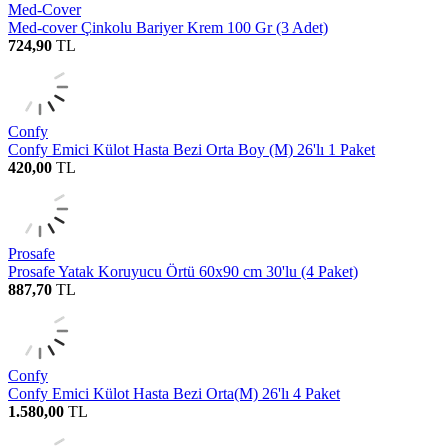
Med-Cover
Med-cover Çinkolu Bariyer Krem 100 Gr (3 Adet)
724,90
TL
Confy
Confy Emici Külot Hasta Bezi Orta Boy (M) 26'lı 1 Paket
420,00
TL
Prosafe
Prosafe Yatak Koruyucu Örtü 60x90 cm 30'lu (4 Paket)
887,70
TL
Confy
Confy Emici Külot Hasta Bezi Orta(M) 26'lı 4 Paket
1.580,00
TL