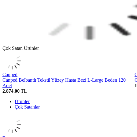
Çok Satan Ürünler
Canped
Canped Belbantlı Tekstil Yüzey Hasta Bezi L-Large Beden 120
C
Adet
1
2.874,00
TL
Ürünler
Çok Satanlar