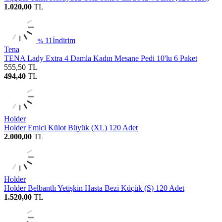
1.020,00
TL
11
İndirim
%
Tena
TENA Lady Extra 4 Damla Kadın Mesane Pedi 10'lu 6 Paket
555,50
TL
494,40
TL
Holder
Holder Emici Külot Büyük (XL) 120 Adet
2.000,00
TL
Holder
Holder Belbantlı Yetişkin Hasta Bezi Küçük (S) 120 Adet
1.520,00
TL