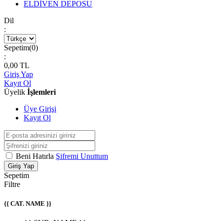
ELDİVEN DEPOSU
Dil
:
Sepetim(
0
)
:
0,00
TL
Giriş Yap
Kayıt Ol
Üyelik
İşlemleri
Üye Girişi
Kayıt Ol
Beni Hatırla
Şifremi Unuttum
Giriş Yap
Sepetim
Filtre
{{ CAT. NAME }}