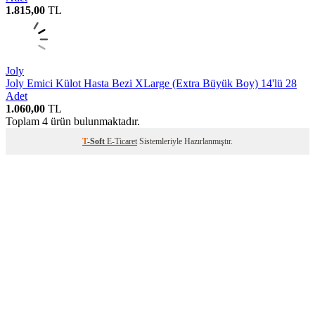
1.815,00
TL
Joly
Joly Emici Külot Hasta Bezi XLarge (Extra Büyük Boy) 14'lü 28
Adet
1.060,00
TL
Toplam
4
ürün bulunmaktadır.
T
-Soft
E-Ticaret
Sistemleriyle Hazırlanmıştır.