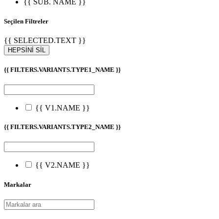
{{ SUB. NAME }}
Seçilen Filtreler
{{ SELECTED.TEXT }}
HEPSİNİ SİL
{{ FILTERS.VARIANTS.TYPE1_NAME }}
{{ V1.NAME }}
{{ FILTERS.VARIANTS.TYPE2_NAME }}
{{ V2.NAME }}
Markalar