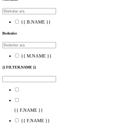
{{ B.NAME }}
Bedenler
{{ M.NAME }}
{{ FILTER.NAME }}
{{ F.NAME }}
{{ F.NAME }}