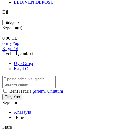
ELDİVEN DEPOSU
Dil
:
Sepetim(
0
)
:
0,00
TL
Giriş Yap
Kayıt Ol
Üyelik
İşlemleri
Üye Girişi
Kayıt Ol
Beni Hatırla
Şifremi Unuttum
Giriş Yap
Sepetim
Anasayfa
|
Pine
Filtre