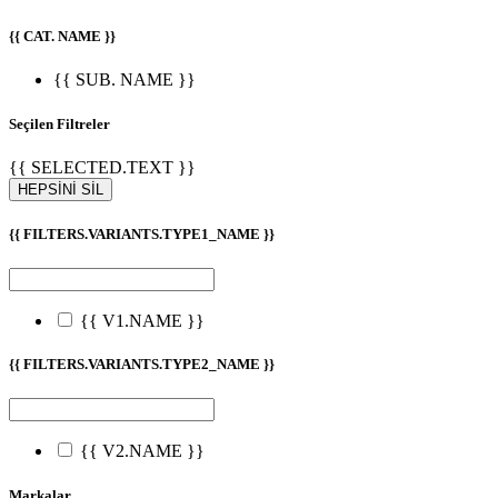
{{ CAT. NAME }}
{{ SUB. NAME }}
Seçilen Filtreler
{{ SELECTED.TEXT }}
HEPSİNİ SİL
{{ FILTERS.VARIANTS.TYPE1_NAME }}
{{ V1.NAME }}
{{ FILTERS.VARIANTS.TYPE2_NAME }}
{{ V2.NAME }}
Markalar