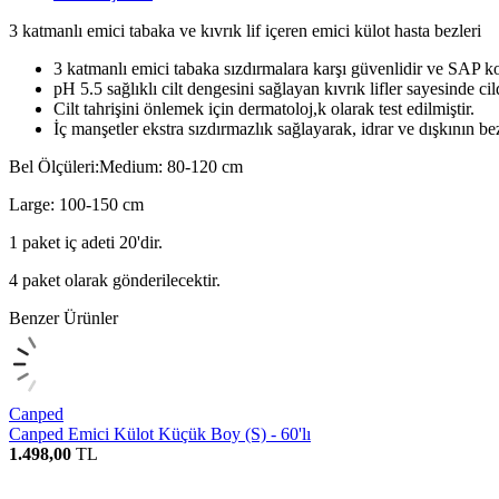
3 katmanlı emici tabaka ve kıvrık lif içeren emici külot hasta bezleri
3 katmanlı emici tabaka sızdırmalara karşı güvenlidir ve SAP koku
pH 5.5 sağlıklı cilt dengesini sağlayan kıvrık lifler sayesinde cil
Cilt tahrişini önlemek için dermatoloj,k olarak test edilmiştir.
İç manşetler ekstra sızdırmazlık sağlayarak, idrar ve dışkının bez
Bel Ölçüleri:Medium: 80-120 cm
Large: 100-150 cm
1 paket iç adeti 20'dir.
4 paket olarak gönderilecektir.
Benzer Ürünler
Canped
Canped Emici Külot Küçük Boy (S) - 60'lı
1.498,00
TL