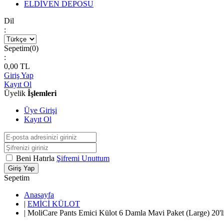
ELDİVEN DEPOSU
Dil
:
Sepetim(
0
)
:
0,00
TL
Giriş Yap
Kayıt Ol
Üyelik
İşlemleri
Üye Girişi
Kayıt Ol
Beni Hatırla
Şifremi Unuttum
Giriş Yap
Sepetim
Anasayfa
|
EMİCİ KÜLOT
|
MoliCare Pants Emici Külot 6 Damla Mavi Paket (Large) 20'li