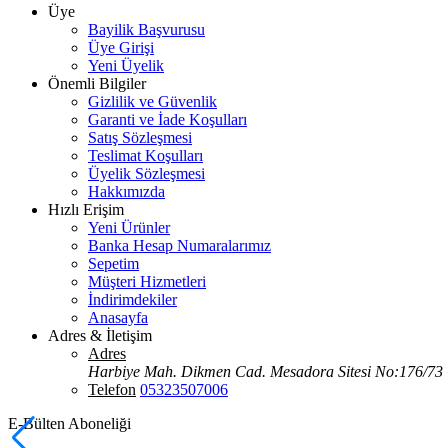
Üye
Bayilik Başvurusu
Üye Girişi
Yeni Üyelik
Önemli Bilgiler
Gizlilik ve Güvenlik
Garanti ve İade Koşulları
Satış Sözleşmesi
Teslimat Koşulları
Üyelik Sözleşmesi
Hakkımızda
Hızlı Erişim
Yeni Ürünler
Banka Hesap Numaralarımız
Sepetim
Müşteri Hizmetleri
İndirimdekiler
Anasayfa
Adres & İletişim
Adres
Harbiye Mah. Dikmen Cad. Mesadora Sitesi No:176/73
Telefon
05323507006
E-Bülten Aboneliği