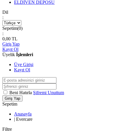
ELDİVEN DEPOSU
Dil
:
Sepetim(
0
)
:
0,00
TL
Giriş Yap
Kayıt Ol
Üyelik
İşlemleri
Üye Girişi
Kayıt Ol
Beni Hatırla
Şifremi Unuttum
Giriş Yap
Sepetim
Anasayfa
|
Evercare
Filtre