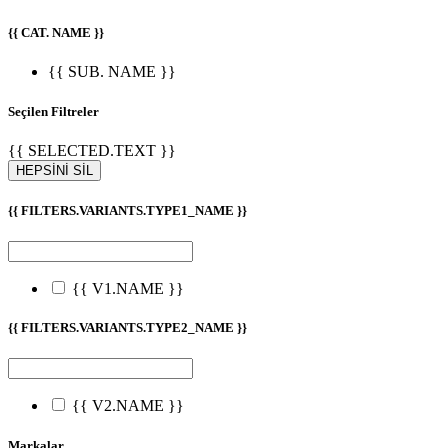
{{ CAT. NAME }}
{{ SUB. NAME }}
Seçilen Filtreler
{{ SELECTED.TEXT }}
HEPSİNİ SİL
{{ FILTERS.VARIANTS.TYPE1_NAME }}
{{ V1.NAME }}
{{ FILTERS.VARIANTS.TYPE2_NAME }}
{{ V2.NAME }}
Markalar