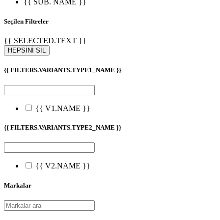
{{ SUB. NAME }}
Seçilen Filtreler
{{ SELECTED.TEXT }}
HEPSİNİ SİL
{{ FILTERS.VARIANTS.TYPE1_NAME }}
{{ V1.NAME }}
{{ FILTERS.VARIANTS.TYPE2_NAME }}
{{ V2.NAME }}
Markalar