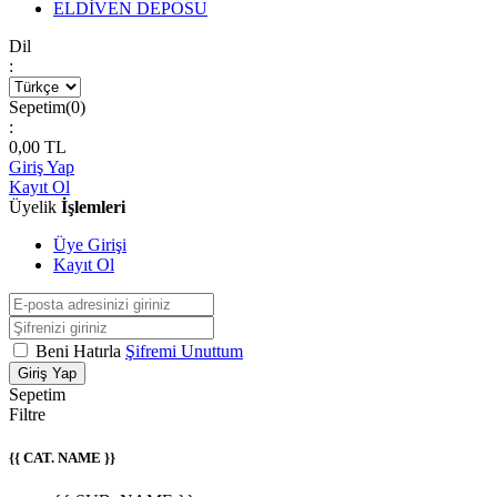
ELDİVEN DEPOSU
Dil
:
Sepetim(
0
)
:
0,00
TL
Giriş Yap
Kayıt Ol
Üyelik
İşlemleri
Üye Girişi
Kayıt Ol
Beni Hatırla
Şifremi Unuttum
Giriş Yap
Sepetim
Filtre
{{ CAT. NAME }}