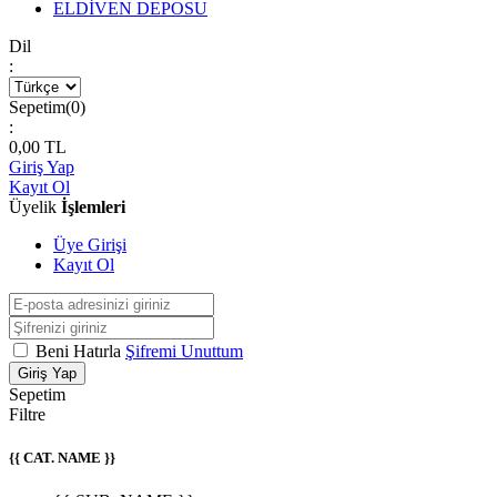
ELDİVEN DEPOSU
Dil
:
Sepetim(
0
)
:
0,00
TL
Giriş Yap
Kayıt Ol
Üyelik
İşlemleri
Üye Girişi
Kayıt Ol
Beni Hatırla
Şifremi Unuttum
Giriş Yap
Sepetim
Filtre
{{ CAT. NAME }}