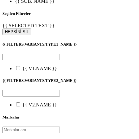
{{ SUB. NAME }}
Seçilen Filtreler
{{ SELECTED.TEXT }}
HEPSİNİ SİL
{{ FILTERS.VARIANTS.TYPE1_NAME }}
{{ V1.NAME }}
{{ FILTERS.VARIANTS.TYPE2_NAME }}
{{ V2.NAME }}
Markalar