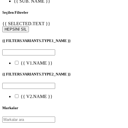
{{ SUB. NAME }}
Seçilen Filtreler
{{ SELECTED.TEXT }}
HEPSİNİ SİL
{{ FILTERS.VARIANTS.TYPE1_NAME }}
{{ V1.NAME }}
{{ FILTERS.VARIANTS.TYPE2_NAME }}
{{ V2.NAME }}
Markalar