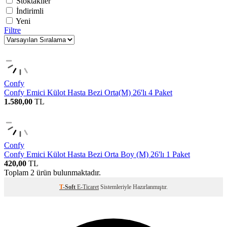
Stoktakiler
İndirimli
Yeni
Filtre
Confy
Confy Emici Külot Hasta Bezi Orta(M) 26'lı 4 Paket
1.580,00
TL
Confy
Confy Emici Külot Hasta Bezi Orta Boy (M) 26'lı 1 Paket
420,00
TL
Toplam
2
ürün bulunmaktadır.
T
-Soft
E-Ticaret
Sistemleriyle Hazırlanmıştır.