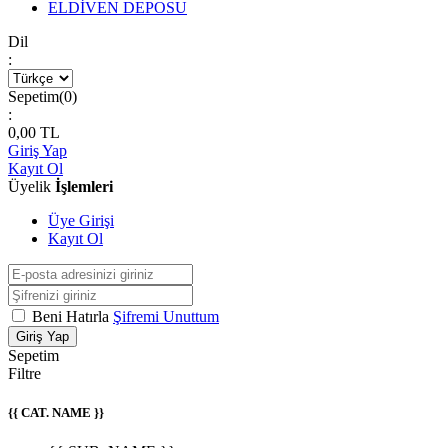
ELDİVEN DEPOSU
Dil
:
Sepetim(
0
)
:
0,00
TL
Giriş Yap
Kayıt Ol
Üyelik
İşlemleri
Üye Girişi
Kayıt Ol
Beni Hatırla
Şifremi Unuttum
Giriş Yap
Sepetim
Filtre
{{ CAT. NAME }}